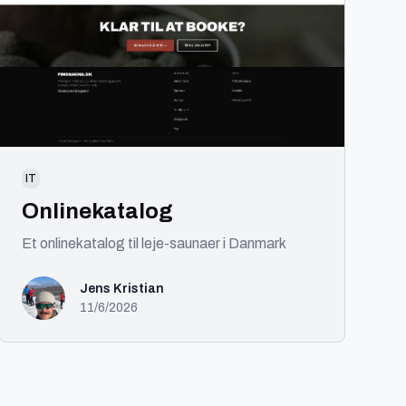
IT
Onlinekatalog
Et onlinekatalog til leje-saunaer i Danmark
Jens Kristian
11/6/2026