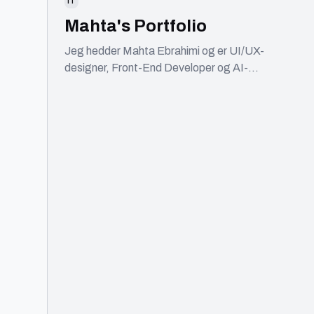
IT
Mahta's Portfolio
Jeg hedder Mahta Ebrahimi og er UI/UX-
designer, Front-End Developer og AI-
workflowdesigner med base i København. Jeg
kombinerer design, kode og AI for at skabe
brugervenlige digitale produkter. Med en
baggrund i front-end udvikling og certificeringer
inden for UI/UX tager jeg projekter fra idé til
færdigt produkt. Min ekspertise spænder over
UX, UI, design systems, AI-automatisering og
front-end udvikling. Jeg tror på gennemtænkt
design, ren kode og intelligent brug af AI til at
skabe bedre løsninger.