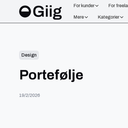
For kunder
For freel
Mere
Kategorier
Design
Portefølje
19/2/2026