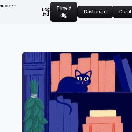
ancere
Tilmeld
Log
Dashboard
Dashb
ind
dig