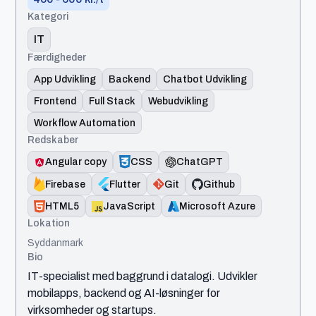
Kategori
IT
Færdigheder
App Udvikling
Backend
Chatbot Udvikling
Frontend
Full Stack
Webudvikling
Workflow Automation
Redskaber
Angular copy
CSS
ChatGPT
Firebase
Flutter
Git
Github
HTML5
JavaScript
Microsoft Azure
Lokation
Syddanmark
Bio
IT-specialist med baggrund i datalogi. Udvikler
mobilapps, backend og AI-løsninger for
virksomheder og startups.