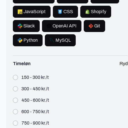
JavaScript
CSS
Shopify
Mark Safir
Slack
OpenAI API
Git
København
Python
MySQL
Director
Økonomi & HR
900+ kr./t
Selvstændig konsulent indenfor fast ejendom med
Timeløn
Ryd
fokus på drift, administration og udlejning. Løser
komplekse opgaver effektivt og professionelt.
150 - 300 kr./t
Se profil
300 - 450 kr./t
450 - 600 kr./t
600 - 750 kr./t
Eduard
750 - 900 kr./t
Aalborg