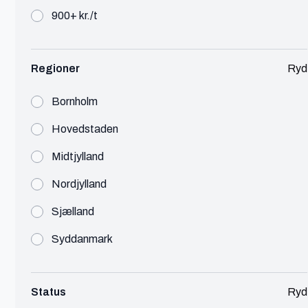
900+ kr./t
Freelance
Foto, Video & Lyd
150 - 300 kr./t
Regioner
Ryd
Bachelor of Computer science..
Bornholm
Se profil
Hovedstaden
Midtjylland
Nordjylland
Rikke
Sjælland
Aarhus
Syddanmark
Konsulent
IT
750 - 900 kr./t
Status
Ryd
Jeg har en uddannelsesmæssig baggrund som