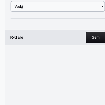
antropolog og har arbejdet i mange år med
designtænkning. Jeg tilbyder research, analyse og
facilitering
Se profil
Ryd alle
Stefan
København
Udvikler
IT
750 - 900 kr./t
Experienced developer with +40 years of
experience of software development on Windows
and Linux
Se profil