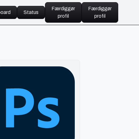
Færdiggør
Færdiggør
oard
Status
profil
profil