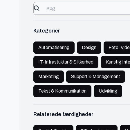
Se profil
Kategorier
Julie
Aarhus
Automatisering
Design
Foto, Vide
Animator/illustrator
IT-Infrastuktur & Sikkerhed
Kunstig Inte
🔥 Populær
Design
450 - 600 kr./t
Marketing
Support & Management
Julie er en freelance Animator/illustrator fra
Aarhus
Tekst & Kommunikation
Udvikling
Se profil
Relaterede færdigheder