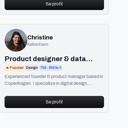
Se profil
Christine
København
Product designer & data
analyst
🔥 Populær
Design
750 - 900 kr./t
Experienced founder & product manager based in
Copenhagen. I specialize in digital design,
strategy, product management, user flows &
UI/UX & data.
Se profil