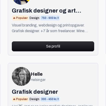
Grafisk designer og art
director
🔥 Populær
Design
750 - 900 kr./t
Visuel branding, webdesign og printopgaver.
Grafisk designer. +7 år som freelancer. Mine
kunder siger jeg er en fryd at arbejde sammen
med.
Se profil
Helle
Helsingør
Grafisk designer
🔥 Populær
Design
300 - 450 kr./t