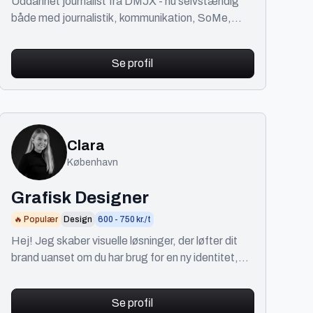
Uddannet journalist fra DMJX - nu selvstændig
både med journalistik, kommunikation, SoMe,
hjemmesidearbejde osv.
Se profil
Clara
København
Grafisk Designer
🔥 Populær
Design
600 - 750 kr./t
Hej! Jeg skaber visuelle løsninger, der løfter dit
brand uanset om du har brug for en ny identitet,
emballagedesign eller web- og print design 🪩
Se profil