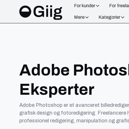
For kunder
For freel
Mere
Kategorier
Adobe Photo
Eksperter
Adobe Photoshop er et avanceret billedredigeri
grafisk design og fotoredigering. Freelancere h
professionel redigering, manipulation og grafi