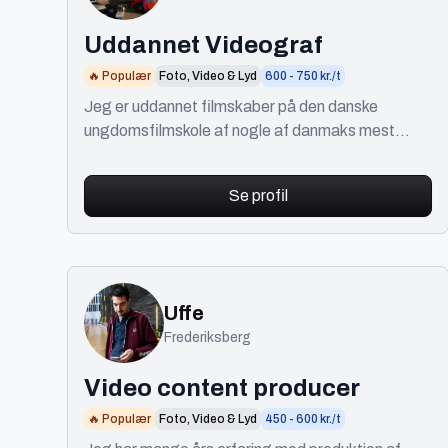
Uddannet Videograf
🔥 Populær
Foto, Video & Lyd
600 - 750 kr./t
Jeg er uddannet filmskaber på den danske
ungdomsfilmskole af nogle af danmaks mest
anderkendte filmfolk, endda nogle der har vundet
en oscar.
Se profil
Uffe
Frederiksberg
Video content producer
🔥 Populær
Foto, Video & Lyd
450 - 600 kr./t