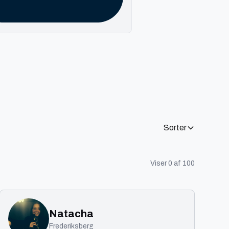
Sorter
Viser
0
af
100
Natacha
Frederiksberg