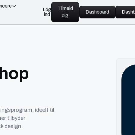
ancere
Tilmeld
Log
Dashboard
Dashb
ind
dig
shop
ngsprogram, ideelt til
er tilbyder
sk design.