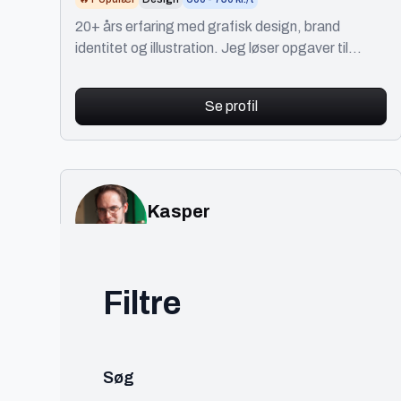
20+ års erfaring med grafisk design, brand
identitet og illustration. Jeg løser opgaver til
trykte medier, digitale platforme og fysiske
miljøer.
Se profil
Kasper
København
Interaktiv designer
Filtre
🔥 Populær
Design
600 - 750 kr./t
Visuel branding, web design, film/animation og
hvad du ellers kan forestille dig! Hvor skal vi tage
det næste projekt hen?
Søg