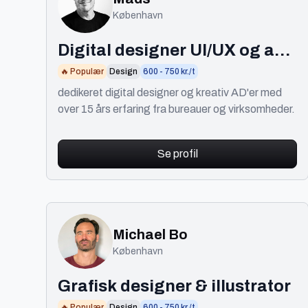
København
Digital designer UI/UX og art
director
🔥 Populær
Design
600 - 750 kr./t
dedikeret digital designer og kreativ AD'er med
over 15 års erfaring fra bureauer og virksomheder.
Se profil
Michael Bo
København
Grafisk designer & illustrator
🔥 Populær
Design
600 - 750 kr./t