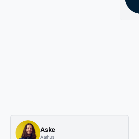
Aske
Aarhus