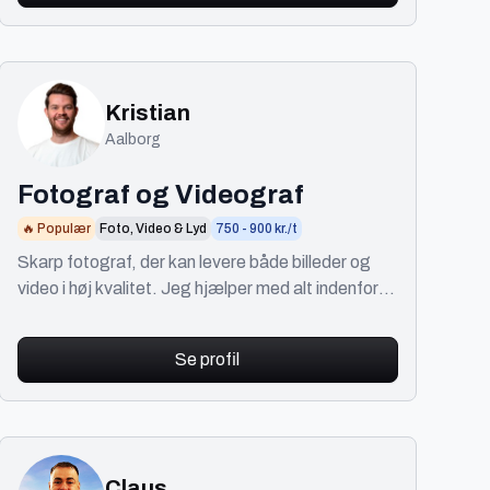
Kristian
Aalborg
Fotograf og Videograf
🔥 Populær
Foto, Video & Lyd
750 - 900 kr./t
Skarp fotograf, der kan levere både billeder og
video i høj kvalitet. Jeg hjælper med alt indenfor
foto og video fra ide til udførsel.
Se profil
Claus