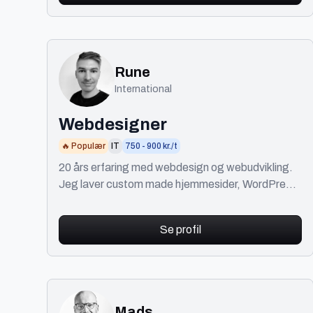
Rune
International
Webdesigner
🔥 Populær
IT
750 - 900 kr./t
20 års erfaring med webdesign og webudvikling.
Jeg laver custom made hjemmesider, WordPress
og WordPress Multisite-løsninger til alle
budgetter
Se profil
Mads