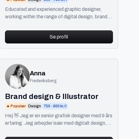
Director
Educated and experienced graphic designer,
working within the range of digital design, brand
design, motion graphics and art direction.
Se profil
Anna
Frederiksberg
Brand design & Illustrator
🔥 Populær
Design
750 - 900 kr./t
Hej 👋 Jeg er en senior grafisk designer med 9 års
erfaring. Jeg arbejder især med digitalt design,
brand identiteter og illustrationer.