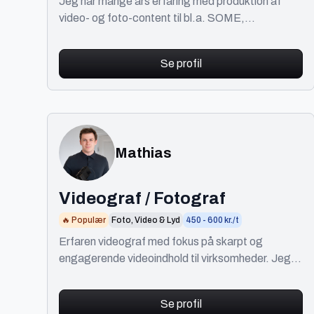
Jeg har mange års erfaring med produktion af
video- og foto-content til bl.a. SOME,
hjemmesider, intern og ekstern kommunikation.
Se profil
Mathias
Videograf / Fotograf
🔥 Populær
Foto, Video & Lyd
450 - 600 kr./t
Erfaren videograf med fokus på skarpt og
engagerende videoindhold til virksomheder. Jeg
hjælper med alt fra idé til færdig produktion.
Se profil