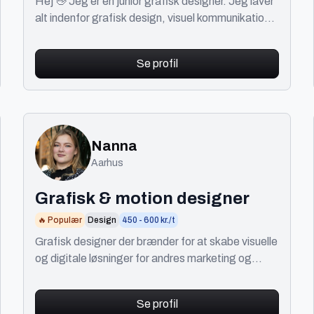
Hej 👋 Jeg er en junior grafisk designer. Jeg laver
alt indenfor grafisk design, visuel kommunikation,
brand identiteter, illustration osv.
Se profil
Nanna
Aarhus
Grafisk & motion designer
🔥 Populær
Design
450 - 600 kr./t
Grafisk designer der brænder for at skabe visuelle
og digitale løsninger for andres marketing og
branding!
Se profil