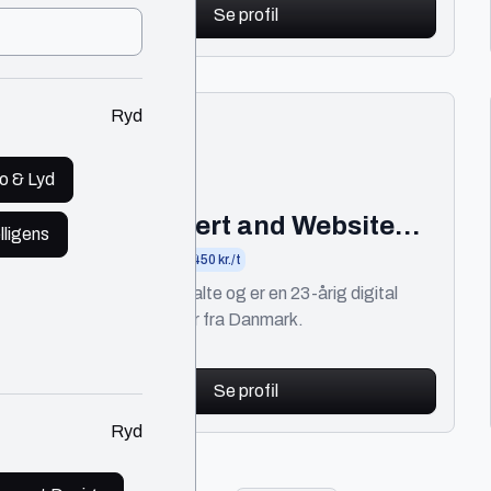
Se profil
Ryd
Jalte
Kolding
o & Lyd
Digital Expert and Website
lligens
Developer
🔥 Populær
IT
300 - 450 kr./t
Hej! Jeg hedder Jalte og er en 23-årig digital
ekspert og udvikler fra Danmark.
Se profil
Ryd