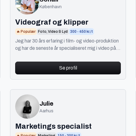
København
Videograf og klipper
🔥 Populær
Foto, Video & Lyd
300 - 450 kr./t
Jeg har 30 års erfaring i film- og video-produktion
og har de seneste år specialiseret mig i video på
SoMe.
Se profil
Julie
Aarhus
Marketings specialist
🔥 Populær
Marketing
150 - 300 kr./t