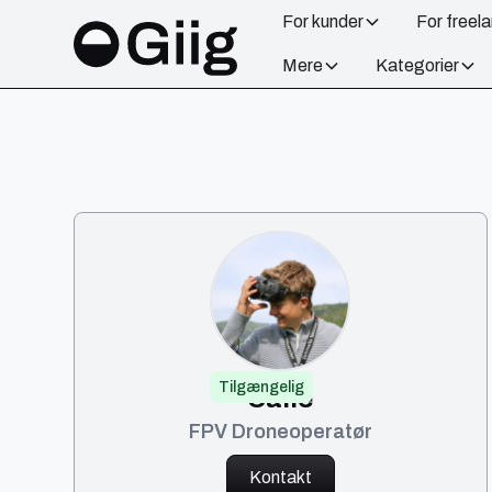
For kunder
For freel
Mere
Kategorier
Tilgængelig
Calle
FPV Droneoperatør
Kontakt