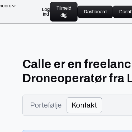
ancere
Tilmeld
Log
Dashboard
Dashb
ind
dig
Calle er en freelan
Droneoperatør fra
Portefølje
Kontakt