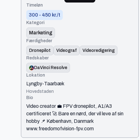
Timeløn
300 - 450 kr./t
Kategori
Marketing
Færdigheder
Dronepilot
Videograf
Videoredigering
Redskaber
DaVinci Resolve
Lokation
Lyngby-Taarbæk
Hovedstaden
Bio
Video creator 💼 FPV dronepilot, A1/A3
certificeret 🚀 Bare en nørd, der vil leve af sin
hobby 📌 København, Danmark
www.freedomofvision-fpv.com