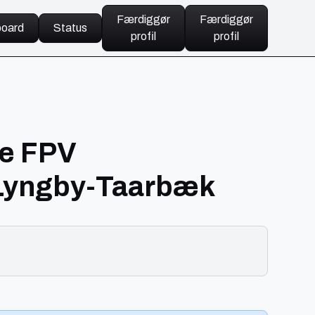
Færdiggør
Færdiggør
oard
Status
profil
profil
ce FPV
 Lyngby-Taarbæk