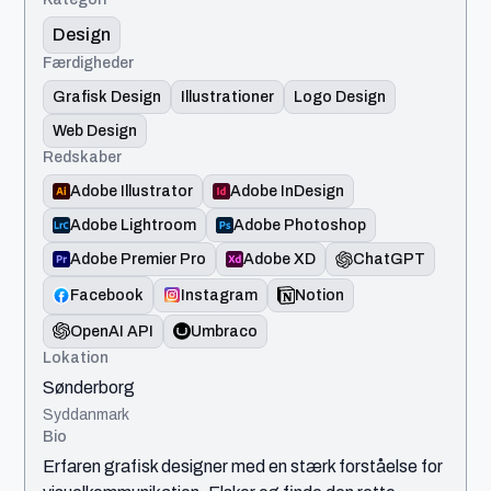
Design
Færdigheder
Grafisk Design
Illustrationer
Logo Design
Web Design
Redskaber
Adobe Illustrator
Adobe InDesign
Adobe Lightroom
Adobe Photoshop
Adobe Premier Pro
Adobe XD
ChatGPT
Facebook
Instagram
Notion
OpenAI API
Umbraco
Lokation
Sønderborg
Syddanmark
Bio
Erfaren grafisk designer med en stærk forståelse for