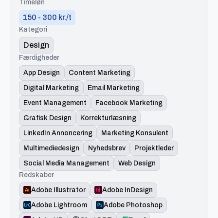
Timeløn
150 - 300 kr./t
Kategori
Design
Færdigheder
App Design
Content Marketing
Digital Marketing
Email Marketing
Event Management
Facebook Marketing
Grafisk Design
Korrekturlæsning
LinkedIn Annoncering
Marketing Konsulent
Multimediedesign
Nyhedsbrev
Projektleder
Social Media Management
Web Design
Redskaber
Adobe Illustrator
Adobe InDesign
Adobe Lightroom
Adobe Photoshop