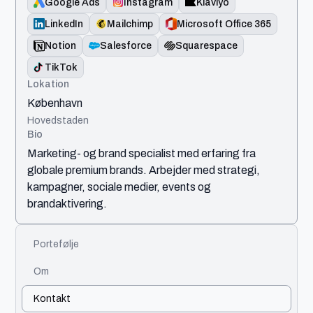
Google Ads
Instagram
Klaviyo
LinkedIn
Mailchimp
Microsoft Office 365
Notion
Salesforce
Squarespace
TikTok
Lokation
København
Hovedstaden
Bio
Marketing- og brand specialist med erfaring fra
globale premium brands. Arbejder med strategi,
kampagner, sociale medier, events og
brandaktivering.
Portefølje
Om
Kontakt