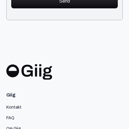
Giig
Kontakt
FAQ
Om Giig