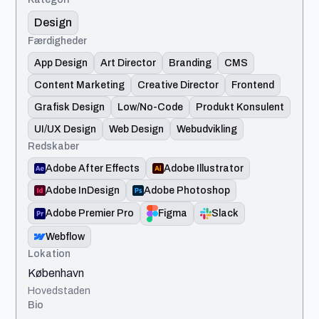
Design
Færdigheder
App Design
Art Director
Branding
CMS
Content Marketing
Creative Director
Frontend
Grafisk Design
Low/No-Code
Produkt Konsulent
UI/UX Design
Web Design
Webudvikling
Redskaber
Adobe After Effects
Adobe Illustrator
Adobe InDesign
Adobe Photoshop
Adobe Premier Pro
Figma
Slack
Webflow
Lokation
København
Hovedstaden
Bio