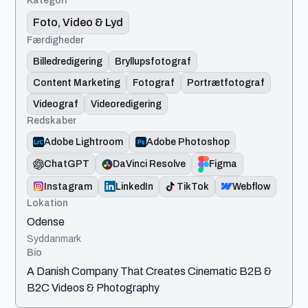
Foto, Video & Lyd
Færdigheder
Billedredigering
Bryllupsfotograf
Content Marketing
Fotograf
Portrætfotograf
Videograf
Videoredigering
Redskaber
Adobe Lightroom
Adobe Photoshop
ChatGPT
DaVinci Resolve
Figma
Instagram
LinkedIn
TikTok
Webflow
Lokation
Odense
Syddanmark
Bio
A Danish Company That Creates Cinematic B2B &
B2C Videos & Photography