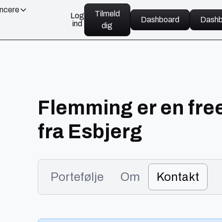
ancere
Tilmeld
Log
Dashboard
Dashb
ind
dig
Flemming er en free
fra Esbjerg
Portefølje
Om
Kontakt