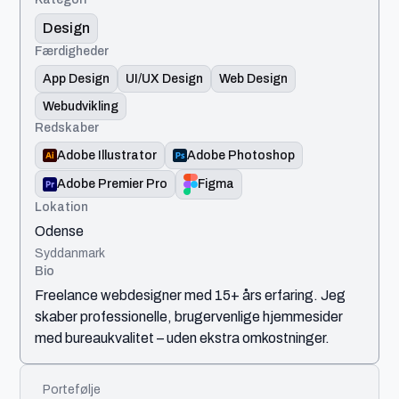
Design
Færdigheder
App Design
UI/UX Design
Web Design
Webudvikling
Redskaber
Adobe Illustrator
Adobe Photoshop
Adobe Premier Pro
Figma
Lokation
Odense
Syddanmark
Bio
Freelance webdesigner med 15+ års erfaring. Jeg
skaber professionelle, brugervenlige hjemmesider
med bureaukvalitet – uden ekstra omkostninger.
Portefølje