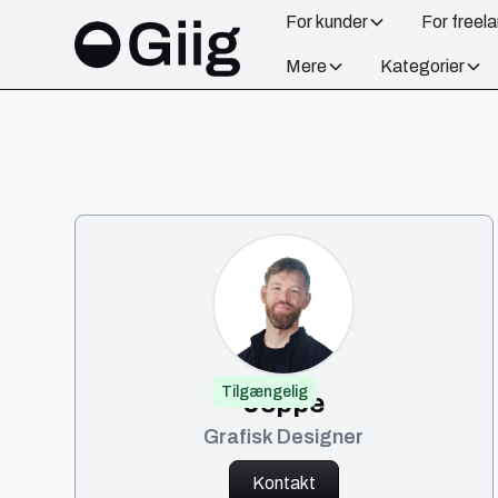
For kunder
For freel
Mere
Kategorier
Tilgængelig
Jeppe
Grafisk Designer
Kontakt