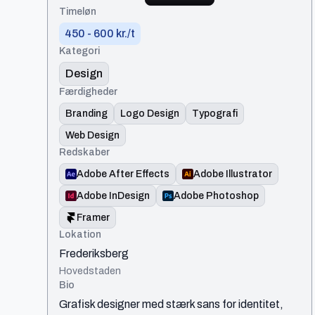
Timeløn
450 - 600 kr./t
Kategori
Design
Færdigheder
Branding
Logo Design
Typografi
Web Design
Redskaber
Adobe After Effects
Adobe Illustrator
Adobe InDesign
Adobe Photoshop
Framer
Lokation
Frederiksberg
Hovedstaden
Bio
Grafisk designer med stærk sans for identitet,