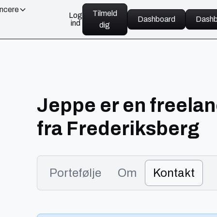
ancere
Tilmeld
Log
Dashboard
Dashb
ind
dig
Jeppe er en freela
fra Frederiksberg
Portefølje
Om
Kontakt