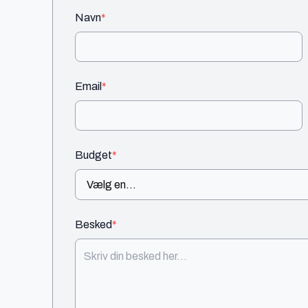
Navn
*
Email
*
Budget
*
Besked
*