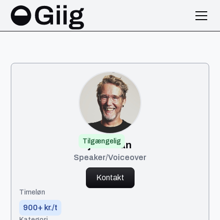
Tilgængelig
jonathan
Speaker/Voiceover
Kontakt
Timeløn
900+ kr./t
Kategori