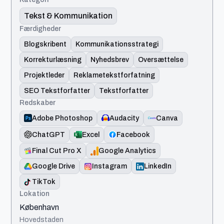
Tekst & Kommunikation
Færdigheder
Blogskribent
Kommunikationsstrategi
Korrekturlæsning
Nyhedsbrev
Oversættelse
Projektleder
Reklametekstforfatning
SEO Tekstforfatter
Tekstforfatter
Redskaber
Adobe Photoshop
Audacity
Canva
ChatGPT
Excel
Facebook
Final Cut Pro X
Google Analytics
Google Drive
Instagram
LinkedIn
TikTok
Lokation
København
Hovedstaden