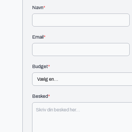
Navn
*
Email
*
Budget
*
Besked
*