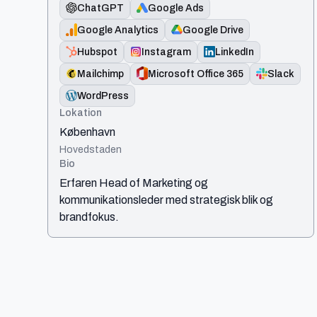
ChatGPT
Google Ads
Google Analytics
Google Drive
Hubspot
Instagram
LinkedIn
Mailchimp
Microsoft Office 365
Slack
WordPress
Lokation
København
Hovedstaden
Bio
Erfaren Head of Marketing og
kommunikationsleder med strategisk blik og
brandfokus.