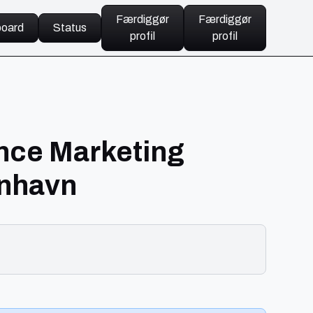
Færdiggør
Færdiggør
oard
Status
profil
profil
ance Marketing
enhavn