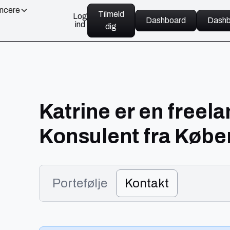
ancere
Tilmeld
Log
Dashboard
Dashb
ind
dig
Katrine er en freel
Konsulent fra Køb
Portefølje
Kontakt