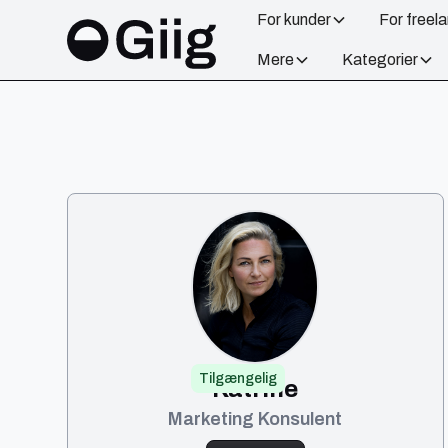
For kunder
For freel
Mere
Kategorier
Tilgængelig
Katrine
Marketing Konsulent