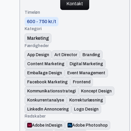
Kontakt
Timeløn
600 - 750 kr./t
Kategori
Marketing
Færdigheder
App Design
Art Director
Branding
Content Marketing
Digital Marketing
Emballage Design
Event Management
Facebook Marketing
Frontend
Kommunikationsstrategi
Koncept Design
Konkurrentanalyse
Korrekturlæsning
LinkedIn Annoncering
Logo Design
Redskaber
Adobe InDesign
Adobe Photoshop