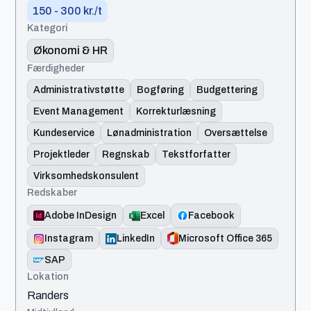
150 - 300 kr./t
Kategori
Økonomi & HR
Færdigheder
Administrativstøtte
Bogføring
Budgettering
Event Management
Korrekturlæsning
Kundeservice
Lønadministration
Oversættelse
Projektleder
Regnskab
Tekstforfatter
Virksomhedskonsulent
Redskaber
Adobe InDesign
Excel
Facebook
Instagram
LinkedIn
Microsoft Office 365
SAP
Lokation
Randers