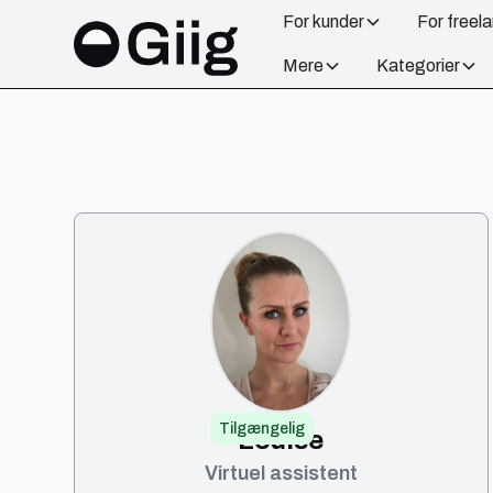
For kunder
For freel
Mere
Kategorier
Tilgængelig
Louise
Virtuel assistent