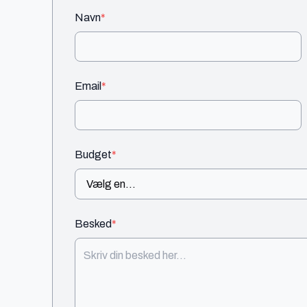
Navn
*
Email
*
Budget
*
Besked
*