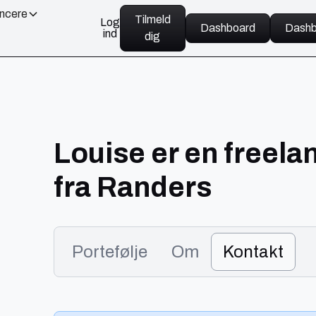
ancere
Tilmeld
Log
Dashboard
Dashb
ind
dig
Louise er en freela
fra Randers
Portefølje
Om
Kontakt