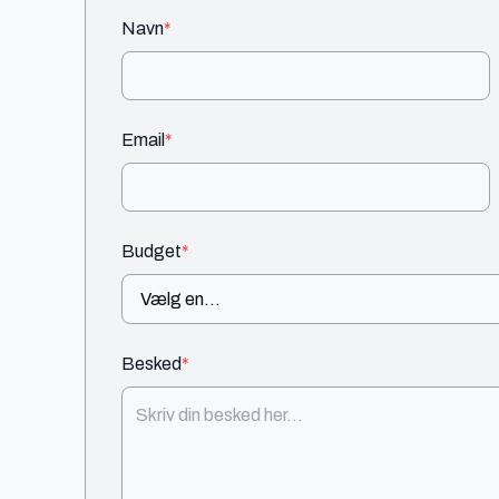
Navn
*
Email
*
Budget
*
Besked
*