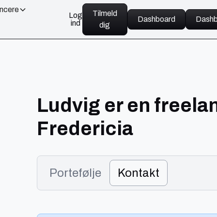
ancere
Tilmeld
Log
Dashboard
Dashb
ind
dig
Ludvig er en freel
Fredericia
Portefølje
Kontakt