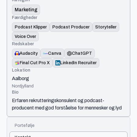
Marketing
Færdigheder
Podcast Klipper
Podcast Producer
Storyteller
Voice Over
Redskaber
Audacity
Canva
ChatGPT
Final Cut Pro X
LinkedIn Recruiter
Lokation
Aalborg
Nordjylland
Bio
Erfaren rekrutteringskonsulent og podcast-
producent med god forståelse for mennesker og lyd
Portefølje