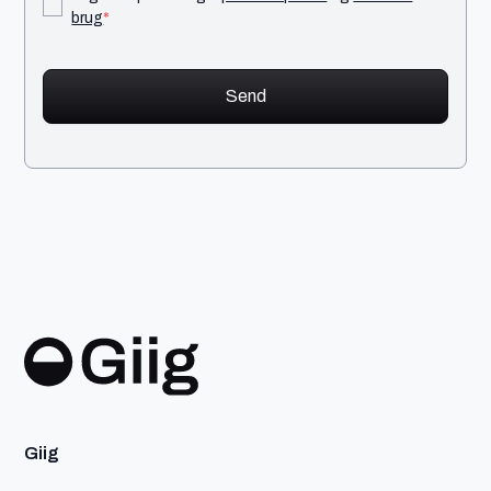
brug
*
Giig