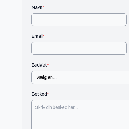
Navn
*
Email
*
Budget
*
Besked
*