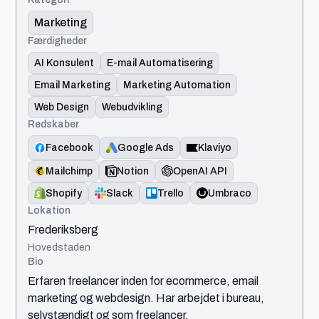
Marketing
Færdigheder
AI Konsulent
E-mail Automatisering
Email Marketing
Marketing Automation
Web Design
Webudvikling
Redskaber
Facebook
Google Ads
Klaviyo
Mailchimp
Notion
OpenAI API
Shopify
Slack
Trello
Umbraco
Lokation
Frederiksberg
Hovedstaden
Bio
Erfaren freelancer inden for ecommerce, email
marketing og webdesign. Har arbejdet i bureau,
selvstændigt og som freelancer.