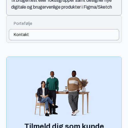
fx brugertest eller fokusgrupper samt designer nye
digitale og brugervenlige produkter i Figma/Sketch
Portefølje
Kontakt
Tilmeld dig som kunde