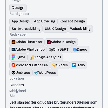
Design
Færdigheder
App Design
App Udvikling
Koncept Design
Softwareudvikling
UI/UX Design
Webudvikling
Redskaber
Adobe Illustrator
Adobe InDesign
Adobe Photoshop
ChatGPT
Dinero
Figma
Google Analytics
Microsoft Office 365
Sketch
Trello
Umbraco
WordPress
Lokation
Randers
Midtjylland
Bio
Jeg planlægger og udføre brugerundersøgelser som