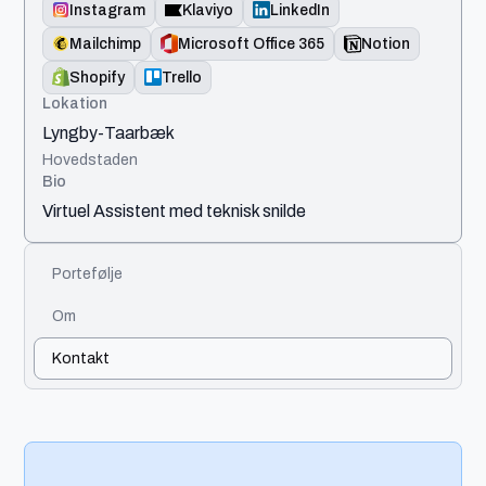
Instagram
Klaviyo
LinkedIn
Mailchimp
Microsoft Office 365
Notion
Shopify
Trello
Lokation
Lyngby-Taarbæk
Hovedstaden
Bio
Virtuel Assistent med teknisk snilde
Portefølje
Om
Kontakt