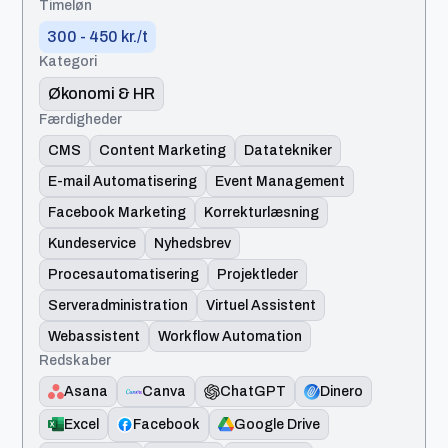
Timeløn
300 - 450 kr./t
Kategori
Økonomi & HR
Færdigheder
CMS
Content Marketing
Datatekniker
E-mail Automatisering
Event Management
Facebook Marketing
Korrekturlæsning
Kundeservice
Nyhedsbrev
Procesautomatisering
Projektleder
Serveradministration
Virtuel Assistent
Webassistent
Workflow Automation
Redskaber
Asana
Canva
ChatGPT
Dinero
Excel
Facebook
Google Drive