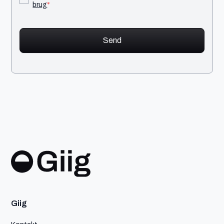
brug
*
Giig