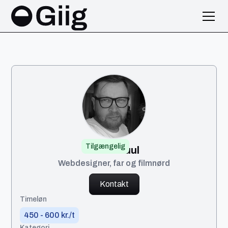
Tilgængelig
Peter Juul
Webdesigner, far og filmnørd
Kontakt
Timeløn
450 - 600 kr./t
Kategori