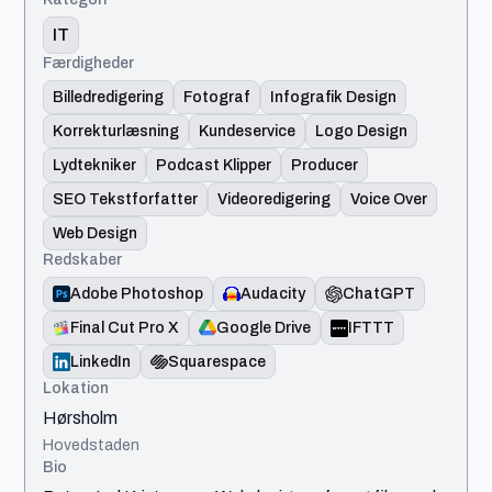
IT
Færdigheder
Billedredigering
Fotograf
Infografik Design
Korrekturlæsning
Kundeservice
Logo Design
Lydtekniker
Podcast Klipper
Producer
SEO Tekstforfatter
Videoredigering
Voice Over
Web Design
Redskaber
Adobe Photoshop
Audacity
ChatGPT
Final Cut Pro X
Google Drive
IFTTT
LinkedIn
Squarespace
Lokation
Hørsholm
Hovedstaden
Bio