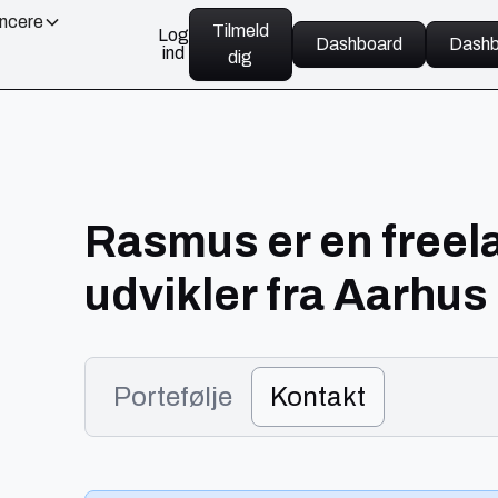
ancere
Tilmeld
Log
Dashboard
Dashb
ind
dig
Rasmus er en freel
udvikler fra Aarhus
Portefølje
Kontakt