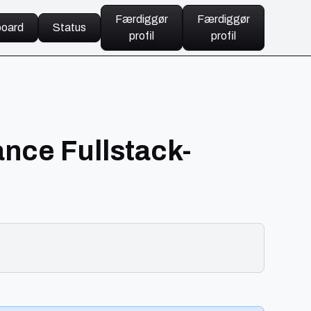
Færdiggør
Færdiggør
oard
Status
profil
profil
ance Fullstack-