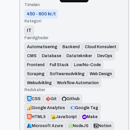
Timeløn
450 - 600 kr./t
Kategori
IT
Færdigheder
Automatisering
Backend
Cloud Konsulent
CMS
Database
Datatekniker
DevOps
Frontend
Full Stack
Low/No-Code
Scraping
Softwareudvikling
Web Design
Webudvikling
Workflow Automation
Redskaber
CSS
Git
Github
Google Analytics
Google Tag
HTML5
JavaScript
Make
Microsoft Azure
NodeJS
Notion