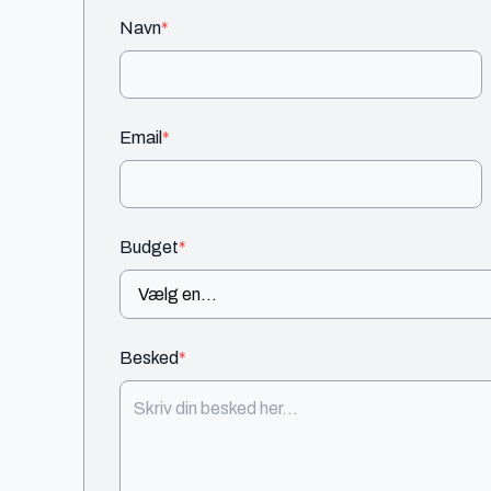
Navn
*
Email
*
Budget
*
Besked
*