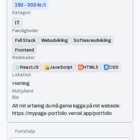
150 - 300 kr./t
Kategori
IT
Færdigheder
Full Stack
Webudvikling
Softwareudvikling
Frontend
Redskaber
ReactJS
JavaScript
HTML5
CSS
Lokation
Herning
Midtjylland
Bio
Alt mit erfaring du må gerne kigge på mit webside:
https://mypage-portfolio.vercel.app/portfolio
Portefølje