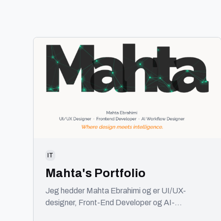
IT
Mahta's Portfolio
Jeg hedder Mahta Ebrahimi og er UI/UX-
designer, Front-End Developer og AI-
workflowdesigner med base i København. Jeg