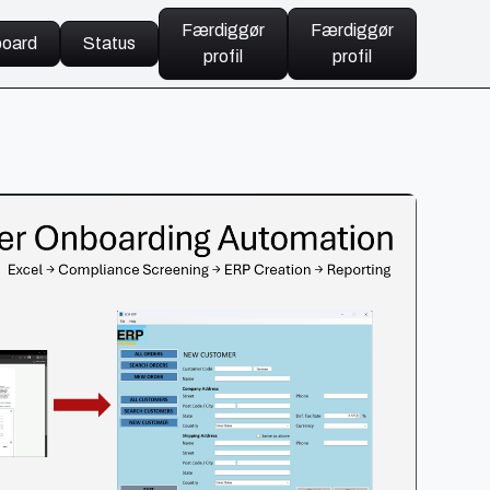
Færdiggør
Færdiggør
oard
Status
profil
profil