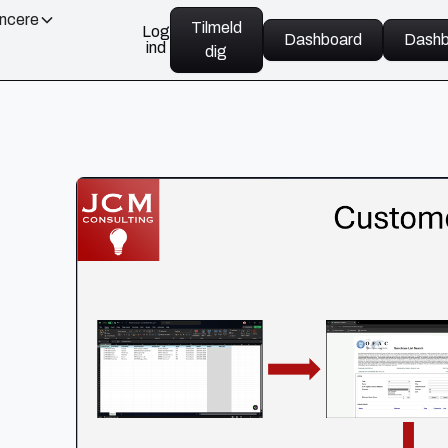
ancere
Tilmeld
Log
Dashboard
Dashb
ind
dig