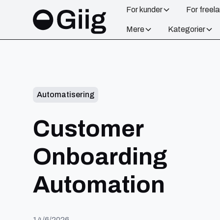
For kunder
For freel
Mere
Kategorier
Automatisering
Customer
Onboarding
Automation
14/6/2026