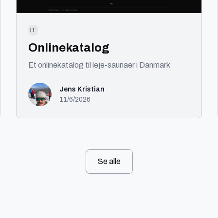
IT
Onlinekatalog
Et onlinekatalog til leje-saunaer i Danmark
Jens Kristian
11/6/2026
Se alle