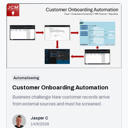
front-end udvikling. Jeg tror på gennemtænkt
design, ren kode og intelligent brug af AI til at skabe
bedre løsninger.
Automatisering
Customer Onboarding Automation
Business challenge New customer records arrive
from external sources and must be screened
against sanctions lists before being created in
enterprise systems. Solution This automation
Jasper C
processes incoming customer records, performs
14/6/2026