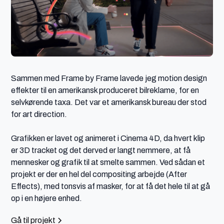
Sammen med Frame by Frame lavede jeg motion design 
effekter til en amerikansk produceret bilreklame, for en 
selvkørende taxa. Det var et amerikansk bureau der stod 
for art direction. 

Grafikken er lavet og animeret i Cinema 4D, da hvert klip 
er 3D tracket og det derved er langt nemmere, at få 
mennesker og grafik til at smelte sammen. Ved sådan et 
projekt er der en hel del compositing arbejde (After 
Effects), med tonsvis af masker, for at få det hele til at gå 
op i en højere enhed. 
Gå til projekt