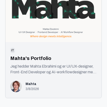
IT
Mahta's Portfolio
Jeg hedder Mahta Ebrahimi og er UI/UX-designer,
Front-End Developer og AI-workflowdesigner med
base i København. Jeg kombinerer design, kode og
AI for at skabe brugervenlige digitale produkter.
Mahta
Med en baggrund i front-end udvikling og
3/8/2026
certificeringer inden for UI/UX tager jeg projekter
fra idé til færdigt produkt. Min ekspertise spænder
over UX, UI, design systems, AI-automatisering og