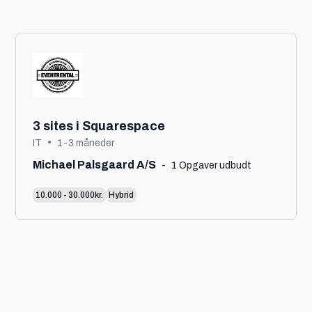
3 sites i Squarespace
•
IT
1-3 måneder
Michael Palsgaard A/S
-
1 Opgaver udbudt
10.000 - 30.000kr.
Hybrid