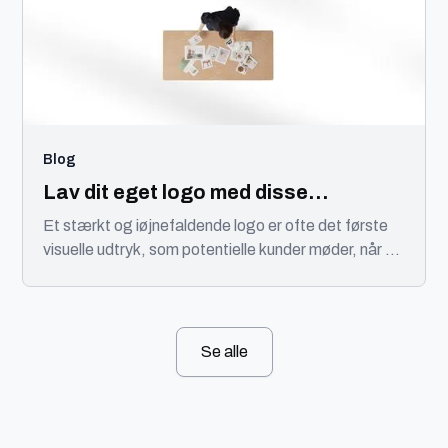
Blog
Lav dit eget logo med disse
redskaber
Et stærkt og iøjnefaldende logo er ofte det første
visuelle udtryk, som potentielle kunder møder, når de
stifter bekendtskab med din virksomhed.
Se alle