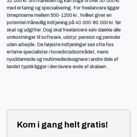
32.000 kr. om måneden og kan stige til over 50.000 kr.
med erfaring og specialisering. For freelancere ligger
timepriserne mellem 500-1200 kr., hvilket giver en
potentiel månedlig indtjening på 40.000-80.000 kr. før
skat og udgifter. Dog skal freelancere selv dække alle
omkostninger til software, udstyr, pension og perioder
uden arbejde. De højeste indtjeninger ses ofte hos
erfarne specialister i hovedstadsområdet, mens
nyuddannede og multimediedesignere i andre dele af
landet typisk ligger i den lavere ende af skalaen.
Kom i gang helt gratis!