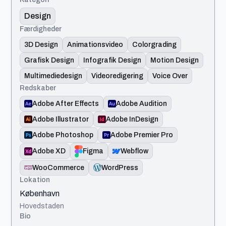
Design
Færdigheder
3D Design
Animationsvideo
Colorgrading
Grafisk Design
Infografik Design
Motion Design
Multimediedesign
Videoredigering
Voice Over
Redskaber
Adobe After Effects
Adobe Audition
Adobe Illustrator
Adobe InDesign
Adobe Photoshop
Adobe Premier Pro
Adobe XD
Figma
Webflow
WooCommerce
WordPress
Lokation
København
Hovedstaden
Bio