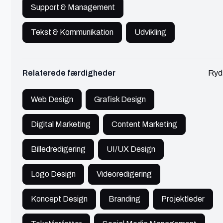
Support & Management
Nanna
Aarhus
Tekst & Kommunikation
Udvikling
Grafisk & motion designer
Relaterede færdigheder
Ryd
🔥 Populær
Design
450 - 600 kr./t
Grafisk designer der brænder for at skabe visuelle
Web Design
Grafisk Design
og digitale løsninger for andres marketing og
branding!
Digital Marketing
Content Marketing
Se profil
Billedredigering
UI/UX Design
Logo Design
Videoredigering
Michael Bo
Koncept Design
København
Branding
Projektleder