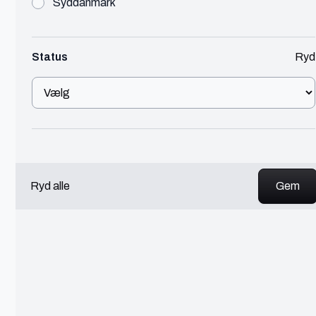
Syddanmark
Lucas
Lyngby-Taarbæk
Status
Ryd
Grafisk design studerende
Design
300 - 450 kr./t
Jeg har arbejdet inden for branding, print, digitalt,
UI-design og lign. Jeg brænder for at skabe et unikt
perspektiv til til hvert projekt.
Se profil
Ryd alle
Kasper
International
Freelance Senior UX/UI Designer