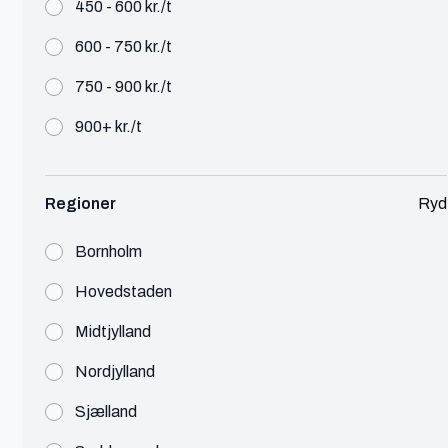
450 - 600 kr./t
600 - 750 kr./t
750 - 900 kr./t
Pernille
900+ kr./t
Aarhus
Grafisk Designer
Regioner
Ryd
Design
300 - 450 kr./t
Bornholm
Hejsa 👋 Jeg er uddannet multimediedesigner og
grafisk designer. Jeg arbejder især med visuel
Hovedstaden
kommunikation og brand identiteter.
Midtjylland
Se profil
Nordjylland
Sjælland