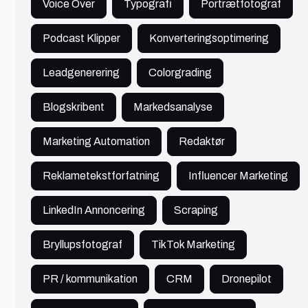
Voice Over
Typografi
Portrætfotograf
Podcast Klipper
Konverteringsoptimering
Amalie
København
Leadgenerering
Colorgrading
Blogskribent
Markedsanalyse
Brand specialist
🔥 Populær
Design
300 - 450 kr./t
Marketing Automation
Redaktør
Bacheloruddannet brand specialist med
bureauerfaring. Jeg laver grafisk design med fokus
Reklametekstforfatning
Influencer Marketing
på digitalt content, branding og visuel
kommunikation
Se profil
LinkedIn Annoncering
Scraping
Bryllupsfotograf
TikTok Marketing
PR / kommunikation
CRM
Dronepilot
Chris