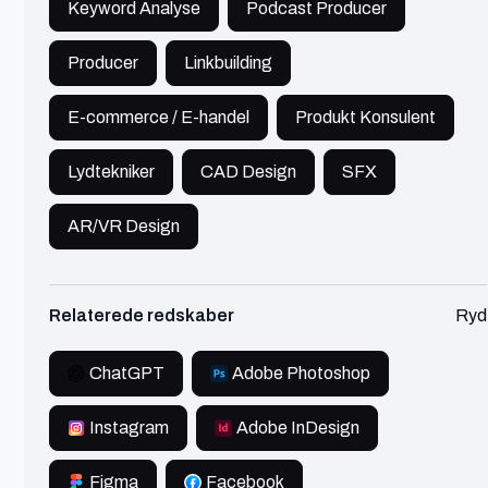
Keyword Analyse
Podcast Producer
Motion Designer og 3D designer
Producer
Linkbuilding
Design
600 - 750 kr./t
E-commerce / E-handel
Produkt Konsulent
Senior Motion Designer, 3D designer og Art
Director med 15 + års erfaring. Jeg arbejder både
Lydtekniker
CAD Design
SFX
med agency's og virksomheder fra Danmark og
globalt.
Se profil
AR/VR Design
Relaterede redskaber
Ryd
Jens Baungaard
Esbjerg
ChatGPT
Adobe Photoshop
Instagram
Adobe InDesign
Grafisk Designer & Art Director
Design
750 - 900 kr./t
Figma
Facebook