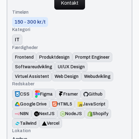
Kontakt
Timeløn
150 - 300 kr./t
Kategori
IT
Færdigheder
Frontend
Produktdesign
Prompt Engineer
Softwareudvikling
UI/UX Design
Virtuel Assistent
Web Design
Webudvikling
Redskaber
CSS
Figma
Framer
Github
Google Drive
HTML5
JavaScript
N8N
NextJS
NodeJS
Shopify
Tailwind
Vercel
Lokation