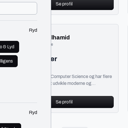
Se profil
Ryd
Abdulhamid
Roskilde
o & Lyd
Web udvikler
lligens
IT
150 - 300 kr./t
Jeg arbejder med Computer Science og har flere
års erfaring med at udvikle moderne og
professionelle hjemmesider. Jeg bygger hurtige,
stabile og bruge
Se profil
Ryd