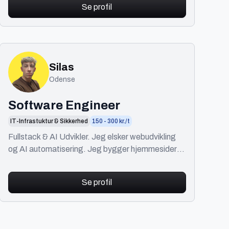
Se profil
Silas
Odense
Software Engineer
IT-Infrastuktur & Sikkerhed
150 - 300 kr./t
Fullstack & AI Udvikler. Jeg elsker webudvikling
og AI automatisering. Jeg bygger hjemmesider,
API'er og automatiserede AI workflows.
Se profil