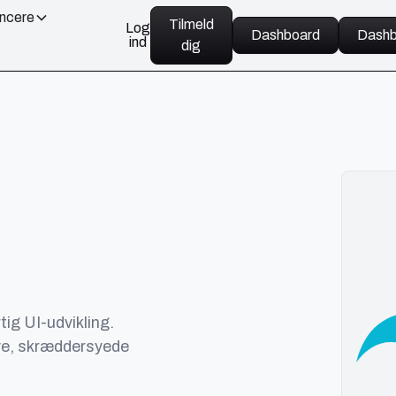
ancere
Tilmeld
Log
Dashboard
Dashb
ind
dig
tig UI-udvikling.
ve, skræddersyede