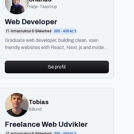
Høje-Taastrup
Web Developer
IT-Infrastuktur & Sikkerhed
300 - 450 kr./t
Graduate web developer, building clean, user-
friendly websites with React, Next.js and modern
frontend tools. Focused on quality and
performance.
Se profil
Tobias
Billund
Freelance Web Udvikler
IT-Infrastuktur & Sikkerhed
300 - 450 kr./t