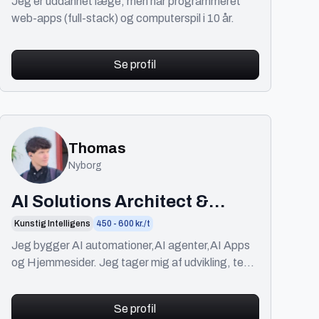
Jeg er uddannet læge, men har programmeret
web-apps (full-stack) og computerspil i 10 år.
Se profil
Thomas
Nyborg
AI Solutions Architect &
Automation Specialist
Kunstig Intelligens
450 - 600 kr./t
Jeg bygger AI automationer,AI agenter,AI Apps
og Hjemmesider. Jeg tager mig af udvikling, test
og implementering. Og jeg lytter til dig som
kunden.
Se profil