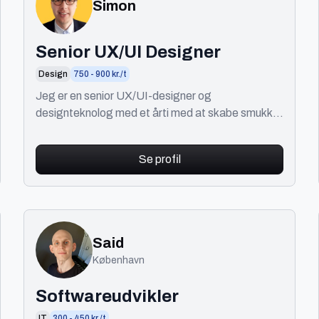
Simon
Senior UX/UI Designer
Design
750 - 900 kr./t
Jeg er en senior UX/UI-designer og
designteknolog med et årti med at skabe smukke,
intuitive grænseflader, prototyper og robuste
designsystemer :)
Se profil
Said
København
Softwareudvikler
IT
300 - 450 kr./t