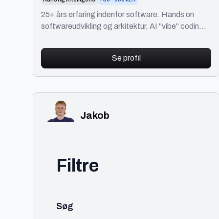
25+ års erfaring indenfor software. Hands on
softwareudvikling og arkitektur, AI "vibe" coding.
Erfaring som selvstændig, konsulent og
iværksætter.
Se profil
Jakob
Odense
Frontend Udvikler
Filtre
IT
300 - 450 kr./t
Udvikler med speciale i webudvikling.
Søg