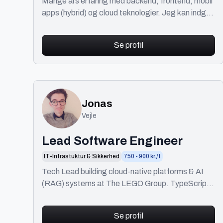
Mange års erfaring med backend, frontend, mobil
apps (hybrid) og cloud teknologier. Jeg kan indgå i
et team eller køre opgaven selvstændigt.
Se profil
Jonas
Vejle
Lead Software Engineer
IT-Infrastuktur & Sikkerhed
750 - 900 kr./t
Tech Lead building cloud-native platforms & AI
(RAG) systems at The LEGO Group. TypeScript.
Full-stack, AWS, DevOps.
Se profil