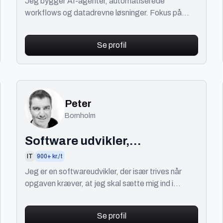
Jeg bygger AI‑agenter, automatiserede
workflows og datadrevne løsninger. Fokus på
præcision, skalerbarhed og målbare resultater, fra
ide til drift
Se profil
Peter
Bornholm
Software udvikler,
programmør, hands-on
IT
900+ kr./t
arkitekt
Jeg er en softwareudvikler, der især trives når
opgaven kræver, at jeg skal sætte mig ind i
komplekse problemer for at løse dem.
Se profil