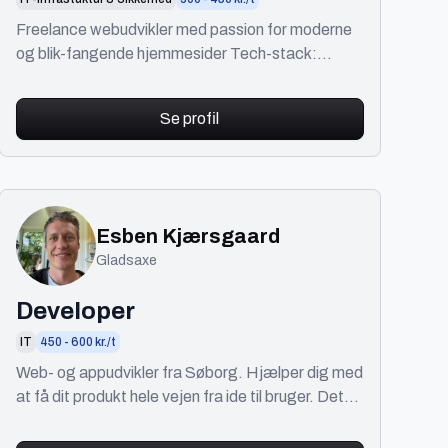
Freelance webudvikler med passion for moderne
og blik-fangende hjemmesider Tech-stack:
Next.js Node.js REST API Tailwindcss, Shadcn
Prisma
Se profil
Esben Kjærsgaard
Gladsaxe
Developer
IT
450 - 600 kr./t
Web- og appudvikler fra Søborg. Hjælper dig med
at få dit produkt hele vejen fra ide til bruger. Det
tekniske: React, RN, Nextjs. Se https://optus.dk