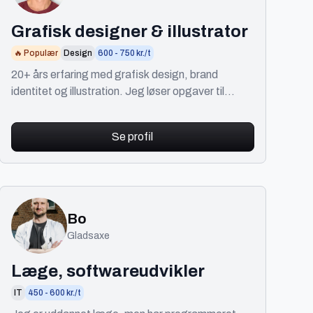
Grafisk designer & illustrator
🔥 Populær
Design
600 - 750 kr./t
20+ års erfaring med grafisk design, brand
identitet og illustration. Jeg løser opgaver til
trykte medier, digitale platforme og fysiske
miljøer.
Se profil
Bo
Gladsaxe
Læge, softwareudvikler
IT
450 - 600 kr./t