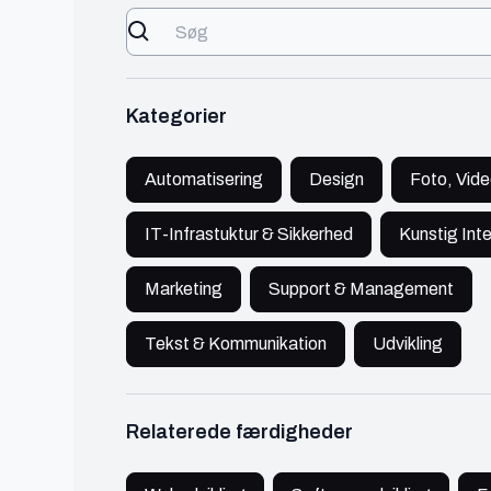
Se profil
Kategorier
Amin
Aabenraa
Automatisering
Design
Foto, Vide
Software Udvikler
IT-Infrastuktur & Sikkerhed
Kunstig Inte
IT
150 - 300 kr./t
Marketing
Support & Management
Freelance softwareudvikler. Jeg bygger
skræddersyede løsninger. Fra ide til færdigt
Tekst & Kommunikation
Udvikling
produkt. Hurtig kommunikation og kvalitet i fokus.
Se profil
Relaterede færdigheder