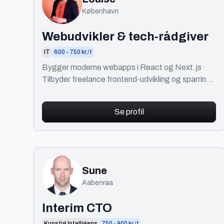
København
Webudvikler & tech-rådgiver
IT
600 - 750 kr./t
Bygger moderne webapps i React og Next.js ·
Tilbyder freelance frontend-udvikling og sparring
om teknologivalg
Se profil
Sune
Aabenraa
Interim CTO
Kunstig Intelligens
750 - 900 kr./t