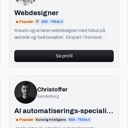
Webdesigner
🔥 Populær
IT
600 - 750 kr./t
Kreativ og erfaren webdesigner med fokus på
æstetik og funktionalitet. Ekspert i frontend-
programmering, e-commerce, visuel identitet og
SEO.
Se profil
Christoffer
Sønderborg
AI automatiserings-specialist
og udvikler
🔥 Populær
Kunstig Intelligens
600 - 750 kr./t