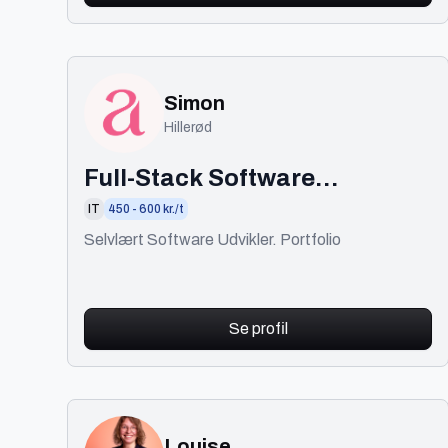
Simon
Hillerød
Full-Stack Software
Developer
IT
450 - 600 kr./t
Selvlært Software Udvikler. Portfolio
Se profil
Louise