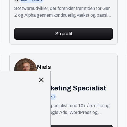
Softwareudvikler, der forenkler fremtiden for Gen
Z og Alpha gennem kontinuerlig vækst og passion
for brugerfokuseret software.
Se profil
Niels
Vejen
Online Marketing Specialist
Marketing
300 - 450 kr./t
Digital marketing specialist med 10+ års erfaring
inden for SEO, Google Ads, WordPress og
marketing outsourcing.