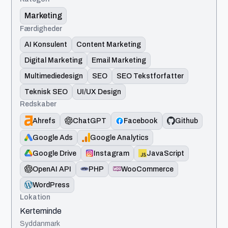
Marketing
Færdigheder
AI Konsulent
Content Marketing
Digital Marketing
Email Marketing
Multimediedesign
SEO
SEO Tekstforfatter
Teknisk SEO
UI/UX Design
Redskaber
Ahrefs
ChatGPT
Facebook
Github
Google Ads
Google Analytics
Google Drive
Instagram
JavaScript
OpenAI API
PHP
WooCommerce
WordPress
Lokation
Kerteminde
Syddanmark