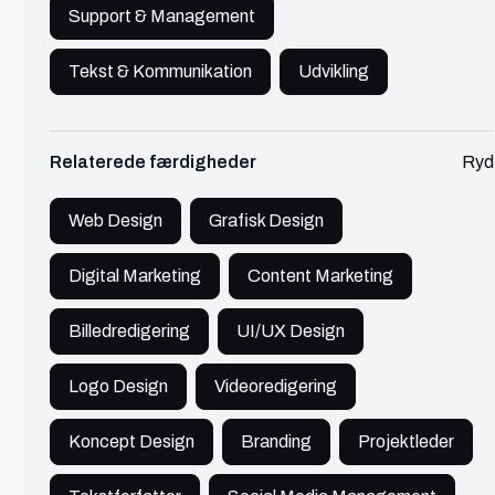
Support & Management
Thor
Frederiksberg
Tekst & Kommunikation
Udvikling
Online Marketing Specialist | Digital
Growth & AI
Relaterede færdigheder
Ryd
🔥 Populær
Marketing
600 - 750 kr./t
Specialist i Google Ads, Bing Ads, SEO,
Web Design
Grafisk Design
Tracking/konverteringssporing og data analyse.
Med +10 års erfaring og +40 mil. i
Digital Marketing
Content Marketing
annonceomsætning.
Se profil
Billedredigering
UI/UX Design
Logo Design
Videoredigering
Rosa
Koncept Design
Gentofte
Branding
Projektleder