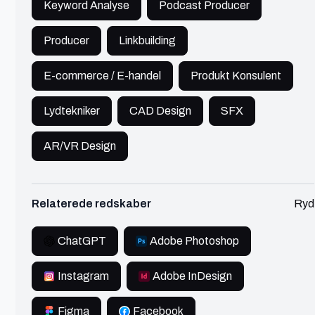
Keyword Analyse
Podcast Producer
Digital Expert and Website Developer
Producer
Linkbuilding
🔥 Populær
IT
300 - 450 kr./t
E-commerce / E-handel
Produkt Konsulent
Hej! Jeg hedder Jalte og er en 23-årig digital
ekspert og udvikler fra Danmark.
Lydtekniker
CAD Design
SFX
Se profil
AR/VR Design
Relaterede redskaber
Ryd
Sebastian
Kalundborg
ChatGPT
Adobe Photoshop
Instagram
Adobe InDesign
Webløsninger, SEO & Google Ads
🔥 Populær
IT
600 - 750 kr./t
Figma
Facebook