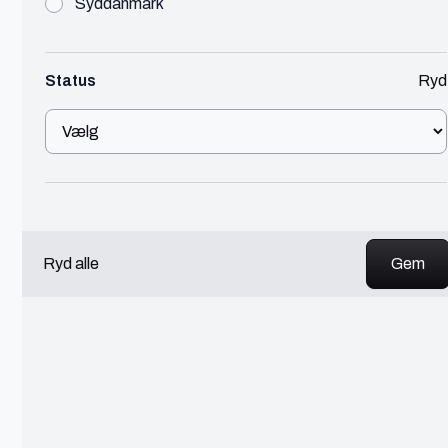
Syddanmark
Daniel
Aalborg
Status
Ryd
SEO Specialist
🔥 Populær
Marketing
450 - 600 kr./t
Uddannet webintegrator & datamatiker. 10 års
erfaring indenfor webudvikling, primært WordPress
& Shopify. Specialist i Meta Annoncering.
Se profil
Ryd alle
Christoffer
Sønderborg
AI automatiserings-specialist og