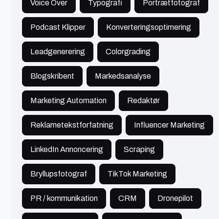
Voice Over
Typografi
Portrætfotograf
Podcast Klipper
Konverteringsoptimering
John
Fredensborg
Leadgenerering
Colorgrading
Blogskribent
Markedsanalyse
AI-Strateg & Digital Vækstrådgiver
🔥 Populær
Kunstig Intelligens
900+ kr./t
Marketing Automation
Redaktør
AI-rådgiver med 25 års digital erfaring. Hjælper
virksomheder med praktiske AI-løsninger og
Reklametekstforfatning
Influencer Marketing
datadrevne vækststrategier. Tidlig AI-bruger siden
'19
Se profil
LinkedIn Annoncering
Scraping
Bryllupsfotograf
TikTok Marketing
PR / kommunikation
CRM
Dronepilot
Jalte
Kolding