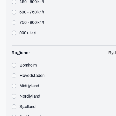
450 - 600 kr./t
600 - 750 kr./t
750 - 900 kr./t
Amanda
900+ kr./t
København
Paid annoncering specialist: Google
Regioner
Ryd
Ads & Meta
🔥 Populær
Marketing
450 - 600 kr./t
Bornholm
Få hjælp til betalte annoncer på Google Ads og
Meta. Bliv oplært, så du selv kan varetage
Hovedstaden
platformene, eller få mig til at overtage
optimeringen.
Midtjylland
Se profil
Nordjylland
Sjælland