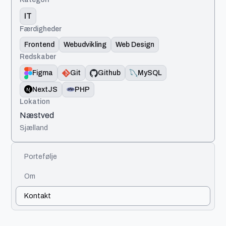
IT
Færdigheder
Frontend
Webudvikling
Web Design
Redskaber
Figma
Git
Github
MySQL
NextJS
PHP
Lokation
Næstved
Sjælland
Portefølje
Om
Kontakt