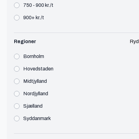
Leo er en freelance Web Udvikler (Frontend
750 - 900 kr./t
Udvikler) fra Næstved
900+ kr./t
Se profil
Regioner
Ryd
Bornholm
Malthe Wejnold
Hovedstaden
København
Midtjylland
Full-stack udvikler
Nordjylland
🔥 Populær
IT
450 - 600 kr./t
Sjælland
Jeg er full-stack udvikler, men med en specialisering
Syddanmark
i appudvikling. Jeg laver gerne alt i tech stacken,
men helst projekter med brugergrænseflader.
Se profil