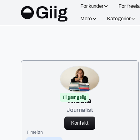
For kunder
For freel
Mere
Kategorier
Tilgængelig
Nicola
Journalist
Kontakt
Timeløn