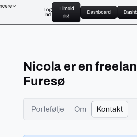
ancere
Tilmeld
Log
Dashboard
Dashb
ind
dig
Nicola er en freelan
Furesø
Portefølje
Om
Kontakt