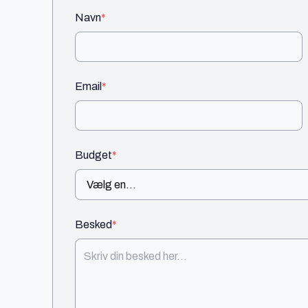
Navn
*
Email
*
Budget
*
Besked
*