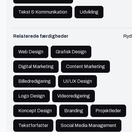
Kassandra
København
Tekst & Kommunikation
Udvikling
Journalist, kommunikatør + det løse
Relaterede færdigheder
Ryd
🔥 Populær
Tekst & Kommunikation
900+ kr./t
Alsidig journalist med en bred vifte af kompetencer
Web Design
Grafisk Design
og en nysgerrig tilgang.
Digital Marketing
Content Marketing
Se profil
Billedredigering
UI/UX Design
Logo Design
Videoredigering
Elisabeth
Koncept Design
Odense
Branding
Projektleder
Tekstforfatter
Social Media Management
Content Marketing Specialist