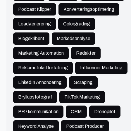
Podcast Klipper
Konverteringsoptimering
Frej
København
Leadgenerering
Colorgrading
Blogskribent
Markedsanalyse
freelancer
Foto, Video & Lyd
450 - 600 kr./t
Marketing Automation
Redaktør
Arbejder som freelancer for en lang række
organisationer og private kunder.
Reklametekstforfatning
Influencer Marketing
Se profil
LinkedIn Annoncering
Scraping
Bryllupsfotograf
TikTok Marketing
PR / kommunikation
CRM
Dronepilot
Lotte Fisker
Aarhus
Keyword Analyse
Podcast Producer