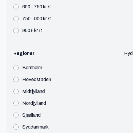
600 - 750 kr./t
750 - 900 kr./t
Thorsten
900+ kr./t
Vejen
Journalist/Skribent/Kommunikationskons
Regioner
Ryd
Tekst & Kommunikation
150 - 300 kr./t
Bornholm
Uddannet journalist, med erfaring inden for
produktion til video og web, interviews,
Hovedstaden
tekstforfatning og kommunikation.
Midtjylland
Se profil
Nordjylland
Sjælland
Syddanmark
Kristine