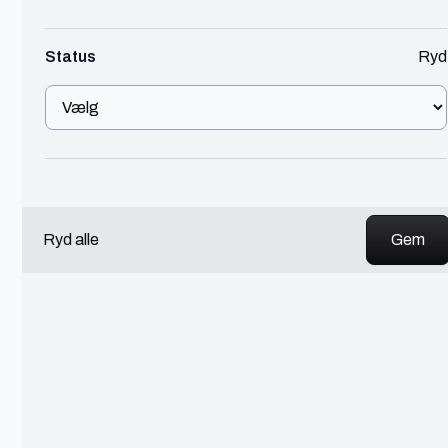
Aarhus
Status
Ryd
Journalist og tekstforfatter
Tekst & Kommunikation
450 - 600 kr./t
Jeg skaber historier, du husker. Med en kreativ pen
og det journalistiske værktøj i orden skriver jeg
tekster og artikler til tryk, web og SoMe.
Se profil
Ryd alle
Johanne
Aarhus
Content Creator