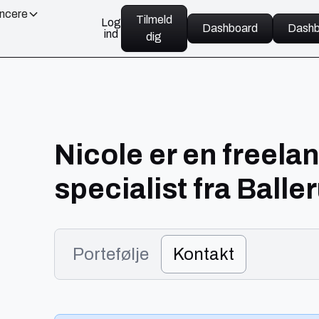
ancere
Tilmeld
Log
Dashboard
Dashb
ind
dig
Nicole er en freela
specialist fra Balle
Portefølje
Kontakt