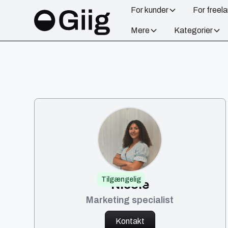
For kunder
For freel
Mere
Kategorier
Tilgængelig
Nicole
Marketing specialist
Kontakt