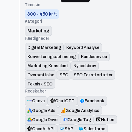
Timeløn
300 - 450 kr./t
Kategori
Marketing
Færdigheder
Digital Marketing
Keyword Analyse
Konverteringsoptimering
Kundeservice
Marketing Konsulent
Nyhedsbrev
Oversættelse
SEO
SEO Tekstforfatter
Teknisk SEO
Redskaber
Canva
ChatGPT
Facebook
Google Ads
Google Analytics
Google Drive
Google Tag
Notion
OpenAI API
SAP
Salesforce