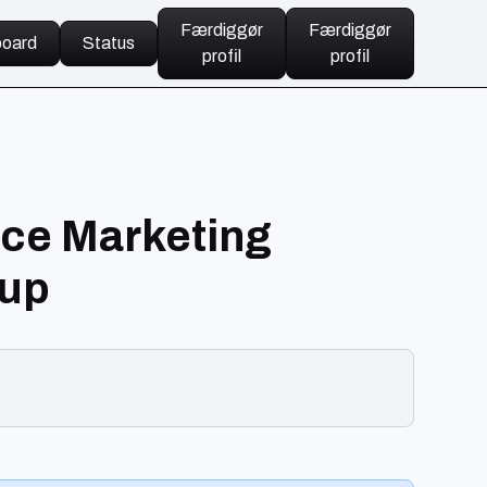
Færdiggør
Færdiggør
oard
Status
profil
profil
nce Marketing
rup