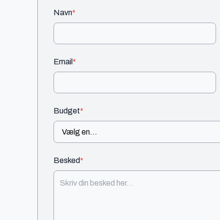
Navn
*
Email
*
Budget
*
Besked
*