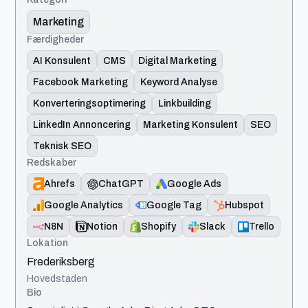
Marketing
Færdigheder
AI Konsulent
CMS
Digital Marketing
Facebook Marketing
Keyword Analyse
Konverteringsoptimering
Linkbuilding
LinkedIn Annoncering
Marketing Konsulent
SEO
Teknisk SEO
Redskaber
Ahrefs
ChatGPT
Google Ads
Google Analytics
Google Tag
Hubspot
N8N
Notion
Shopify
Slack
Trello
Lokation
Frederiksberg
Hovedstaden
Bio