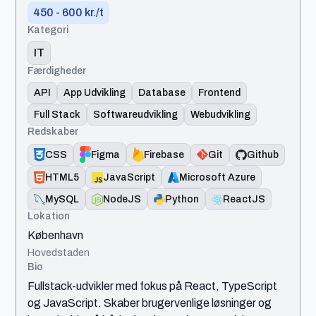
450 - 600 kr./t
Kategori
IT
Færdigheder
API
App Udvikling
Database
Frontend
Full Stack
Softwareudvikling
Webudvikling
Redskaber
CSS
Figma
Firebase
Git
Github
HTML5
JavaScript
Microsoft Azure
MySQL
NodeJS
Python
ReactJS
Lokation
København
Hovedstaden
Bio
Fullstack-udvikler med fokus på React, TypeScript
og JavaScript. Skaber brugervenlige løsninger og