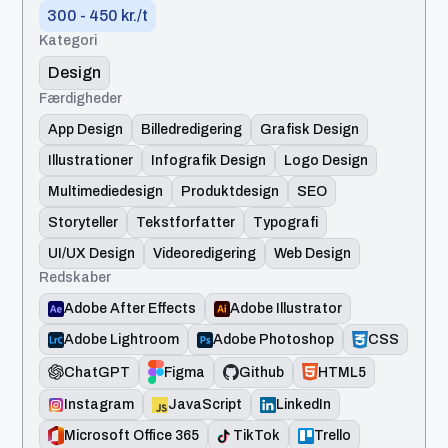
300 - 450 kr./t
Kategori
Design
Færdigheder
App Design
Billedredigering
Grafisk Design
Illustrationer
Infografik Design
Logo Design
Multimediedesign
Produktdesign
SEO
Storyteller
Tekstforfatter
Typografi
UI/UX Design
Videoredigering
Web Design
Redskaber
Adobe After Effects
Adobe Illustrator
Adobe Lightroom
Adobe Photoshop
CSS
ChatGPT
Figma
Github
HTML5
Instagram
JavaScript
LinkedIn
Microsoft Office 365
TikTok
Trello