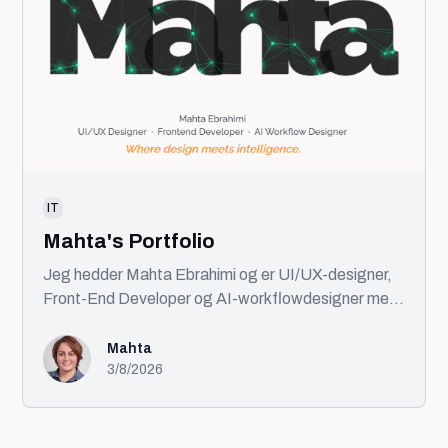
IT
Mahta's Portfolio
Jeg hedder Mahta Ebrahimi og er UI/UX-designer,
Front-End Developer og AI-workflowdesigner med
base i København. Jeg kombinerer design, kode og
AI for at skabe brugervenlige digitale produkter.
Mahta
Med en baggrund i front-end udvikling og
3/8/2026
certificeringer inden for UI/UX tager jeg projekter
fra idé til færdigt produkt. Min ekspertise spænder
over UX, UI, design systems, AI-automatisering og