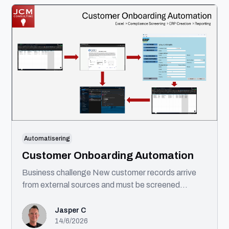
front-end udvikling. Jeg tror på gennemtænkt
design, ren kode og intelligent brug af AI til at skabe
bedre løsninger.
Automatisering
Customer Onboarding Automation
Business challenge New customer records arrive
from external sources and must be screened
against sanctions lists before being created in
enterprise systems. Solution This automation
Jasper C
processes incoming customer records, performs
14/6/2026