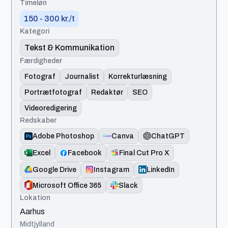
Timeløn
150 - 300 kr./t
Kategori
Tekst & Kommunikation
Færdigheder
Fotograf
Journalist
Korrekturlæsning
Portrætfotograf
Redaktør
SEO
Videoredigering
Redskaber
Adobe Photoshop
Canva
ChatGPT
Excel
Facebook
Final Cut Pro X
Google Drive
Instagram
LinkedIn
Microsoft Office 365
Slack
Lokation
Aarhus
Midtjylland