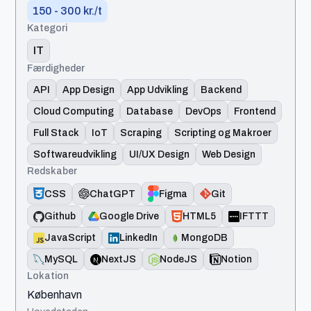
150 - 300 kr./t
Kategori
IT
Færdigheder
API
App Design
App Udvikling
Backend
Cloud Computing
Database
DevOps
Frontend
Full Stack
IoT
Scraping
Scripting og Makroer
Softwareudvikling
UI/UX Design
Web Design
Redskaber
CSS
ChatGPT
Figma
Git
Github
Google Drive
HTML5
IFTTT
JavaScript
LinkedIn
MongoDB
MySQL
NextJS
NodeJS
Notion
Lokation
København